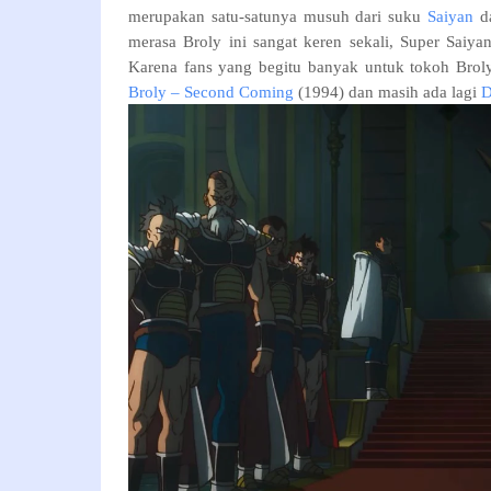
merupakan satu-satunya musuh dari suku
Saiyan
da
merasa
Broly ini sangat keren sekali, Super Saiy
Karena fans yang begitu banyak untuk tokoh
Brol
Broly – Second Coming
(1994) dan masih ada lagi
D