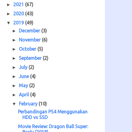
2021
(67)
►
2020
(43)
►
2019
(49)
▼
December
(3)
►
November
(6)
►
October
(5)
►
September
(2)
►
July
(2)
►
June
(4)
►
May
(2)
►
April
(4)
►
February
(10)
▼
Perbandingan PS4 Menggunakan
HDD vs SSD
Movie Review: Dragon Ball Super:
Broly (2018)