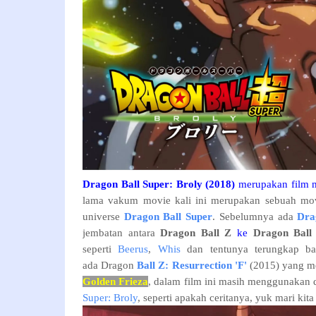
Dragon Ball Super: Broly (2018)
merupakan film m
lama vakum movie kali ini merupakan sebuah mo
universe
Dragon Ball Super
. Sebelumnya ada
Dra
jembatan antara
Dragon Ball Z
ke
Dragon Ball
seperti
Beerus
,
Whis
dan tentunya terungkap bah
ada Dragon
Ball Z: Resurrection 'F'
(2015) yang m
Golden Frieza
, dalam film ini masih menggunakan 
Super: Broly
, seperti apakah ceritanya, yuk mari kita