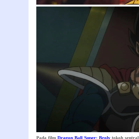
Pada film
Dragon Ball Super: Broly
tokoh sentra