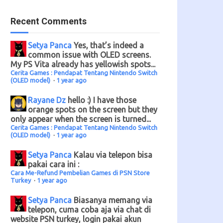
Recent Comments
Setya Panca
Yes, that’s indeed a
common issue with OLED screens.
My PS Vita already has yellowish spots...
Cerita Games : Pendapat Tentang Nintendo Switch
(OLED model)
·
1 year ago
Rayane Dz
hello :) I have those
orange spots on the screen but they
only appear when the screen is turned...
Cerita Games : Pendapat Tentang Nintendo Switch
(OLED model)
·
1 year ago
Setya Panca
Kalau via telepon bisa
pakai cara ini :
Cara Me-Refund Pembelian Games di PSN Store
Turkey
·
1 year ago
Setya Panca
Biasanya memang via
telepon, cuma coba aja via chat di
website PSN turkey, login pakai akun