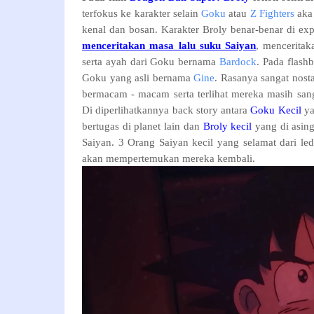
terfokus ke karakter selain
Goku
atau
Z Fighters
aka 
kenal dan bosan. Karakter Broly benar-benar di ex
menceritakan masa lalu suku Saiyan
, mencerita
serta ayah dari Goku bernama
Bardock
. Pada flashb
Goku yang asli bernama
Gine
. Rasanya sangat nost
bermacam - macam serta terlihat mereka masih san
Di diperlihatkannya back story antara
Goku Kecil
ya
bertugas di planet lain dan
Broly
kecil
yang di asin
Saiyan. 3 Orang Saiyan kecil yang selamat dari le
akan mempertemukan mereka kembali.