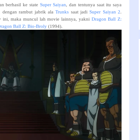
n berhasil ke state
Super Saiyan
, dan tentunya saat itu saya
an dengan rambut jabrik ala
Trunks
saat jadi
Super Saiyan 2
.
y ini, maka muncul lah movie lainnya, yakni
Dragon Ball Z:
ragon Ball Z: Bio-Broly
(1994).