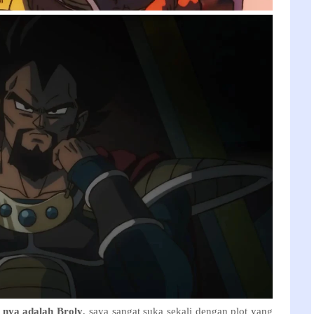
l nya adalah Broly
, saya sangat suka sekali dengan plot yang