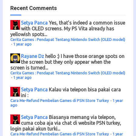
Recent Comments
Setya Panca
Yes, that’s indeed a common issue
with OLED screens. My PS Vita already has
yellowish spots...
Cerita Games : Pendapat Tentang Nintendo Switch (OLED model)
·
1 year ago
Rayane Dz
hello :) I have those orange spots on
the screen but they only appear when the
screen is turned...
Cerita Games : Pendapat Tentang Nintendo Switch (OLED model)
·
1 year ago
Setya Panca
Kalau via telepon bisa pakai cara
ini :
Cara Me-Refund Pembelian Games di PSN Store Turkey
·
1 year
ago
Setya Panca
Biasanya memang via telepon,
cuma coba aja via chat di website PSN turkey,
login pakai akun turki...
Cara Me-Refund Pembelian Games di PSN Store Turkey
·
1 year