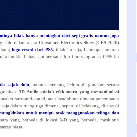
antinya tidak hanya meningkat dari segi grafis namun juga
gu lalu dalam acara
C
onsumer
E
lectronics
S
how (
CES
-2020)
ntang
logo resmi dari PS5
, tidak itu saja, beberapa bocoran
ni akan kita bahas satu per satu fitur-fitur yang ada di PS5 itu
da sejak dulu
, namun memang belum di gunakan secara
 gunakan.
3D Audio
adalah efek suara yang memanipulasi
 speaker surround-sound, atau headphone dimana penempatan
 saja dalam ruang tiga dimensi, seperti di belakang, di atas di
mungkinkan untuk menipu otak menggunakan telinga dan
uara yang berbeda di lokasi 3-D yang berbeda, meskipun
stereo biasa.