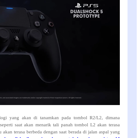
logi yang akan di tanamkan pada tombol R2/L2, dimana
 seperti saat akan menarik tali panah tombol L2 akan terasa
u akan terasa berbeda dengan saat berada di jalan aspal yang