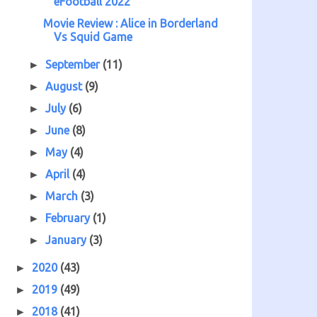
eFootball 2022
Movie Review : Alice in Borderland
Vs Squid Game
September
(11)
►
August
(9)
►
July
(6)
►
June
(8)
►
May
(4)
►
April
(4)
►
March
(3)
►
February
(1)
►
January
(3)
►
2020
(43)
►
2019
(49)
►
2018
(41)
►