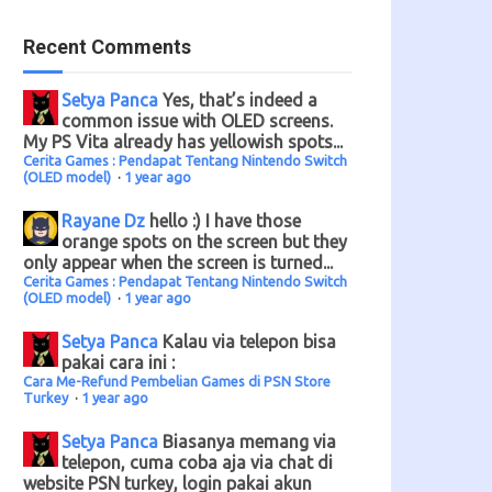
Recent Comments
Setya Panca
Yes, that’s indeed a
common issue with OLED screens.
My PS Vita already has yellowish spots...
Cerita Games : Pendapat Tentang Nintendo Switch
(OLED model)
·
1 year ago
Rayane Dz
hello :) I have those
orange spots on the screen but they
only appear when the screen is turned...
Cerita Games : Pendapat Tentang Nintendo Switch
(OLED model)
·
1 year ago
Setya Panca
Kalau via telepon bisa
pakai cara ini :
Cara Me-Refund Pembelian Games di PSN Store
Turkey
·
1 year ago
Setya Panca
Biasanya memang via
telepon, cuma coba aja via chat di
website PSN turkey, login pakai akun