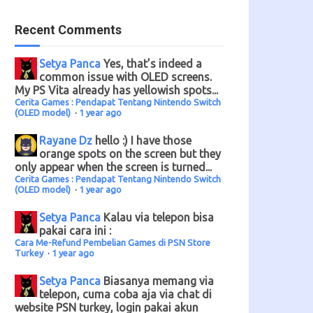
Recent Comments
Setya Panca
Yes, that’s indeed a
common issue with OLED screens.
My PS Vita already has yellowish spots...
Cerita Games : Pendapat Tentang Nintendo Switch
(OLED model)
·
1 year ago
Rayane Dz
hello :) I have those
orange spots on the screen but they
only appear when the screen is turned...
Cerita Games : Pendapat Tentang Nintendo Switch
(OLED model)
·
1 year ago
Setya Panca
Kalau via telepon bisa
pakai cara ini :
Cara Me-Refund Pembelian Games di PSN Store
Turkey
·
1 year ago
Setya Panca
Biasanya memang via
telepon, cuma coba aja via chat di
website PSN turkey, login pakai akun