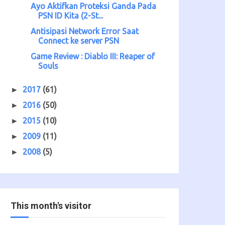
Ayo Aktifkan Proteksi Ganda Pada
PSN ID Kita (2-St...
Antisipasi Network Error Saat
Connect ke server PSN
Game Review : Diablo III: Reaper of
Souls
2017
(61)
►
2016
(50)
►
2015
(10)
►
2009
(11)
►
2008
(5)
►
This month's visitor