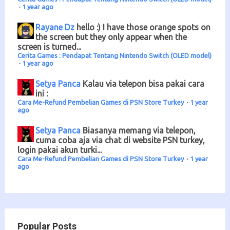
·
1 year ago
Rayane Dz
hello :) I have those orange spots on
the screen but they only appear when the
screen is turned...
Cerita Games : Pendapat Tentang Nintendo Switch (OLED model)
·
1 year ago
Setya Panca
Kalau via telepon bisa pakai cara
ini :
Cara Me-Refund Pembelian Games di PSN Store Turkey
·
1 year
ago
Setya Panca
Biasanya memang via telepon,
cuma coba aja via chat di website PSN turkey,
login pakai akun turki...
Cara Me-Refund Pembelian Games di PSN Store Turkey
·
1 year
ago
Popular Posts