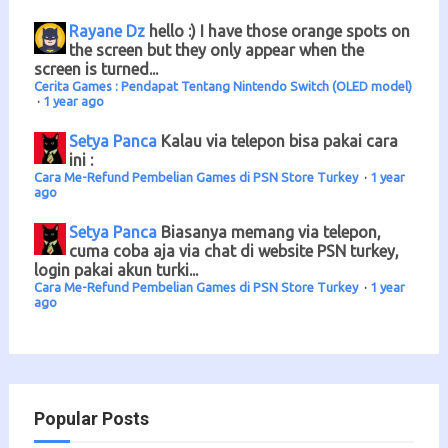
Rayane Dz
hello :) I have those orange spots on
the screen but they only appear when the
screen is turned...
Cerita Games : Pendapat Tentang Nintendo Switch (OLED model)
·
1 year ago
Setya Panca
Kalau via telepon bisa pakai cara
ini :
Cara Me-Refund Pembelian Games di PSN Store Turkey
·
1 year
ago
Setya Panca
Biasanya memang via telepon,
cuma coba aja via chat di website PSN turkey,
login pakai akun turki...
Cara Me-Refund Pembelian Games di PSN Store Turkey
·
1 year
ago
Popular Posts