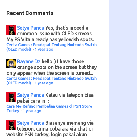
Recent Comments
Setya Panca
Yes, that’s indeed a
common issue with OLED screens.
My PS Vita already has yellowish spots...
Cerita Games : Pendapat Tentang Nintendo Switch
(OLED model)
·
1 year ago
Rayane Dz
hello :) I have those
orange spots on the screen but they
only appear when the screen is turned...
Cerita Games : Pendapat Tentang Nintendo Switch
(OLED model)
·
1 year ago
Setya Panca
Kalau via telepon bisa
pakai cara ini :
Cara Me-Refund Pembelian Games di PSN Store
Turkey
·
1 year ago
Setya Panca
Biasanya memang via
telepon, cuma coba aja via chat di
website PSN turkey, login pakai akun