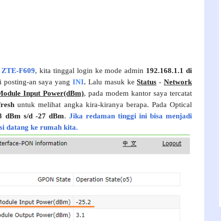
m ZTE-F609
, kita tinggal login ke mode admin
192.168.1.1 di
di posting-an saya yang
INI
.
Lalu masuk ke
Status
-
Network
Module Input Power(dBm)
, pada modem kantor saya tercatat
fresh
untuk melihat angka kira-kiranya berapa.
Pada Optical
8 dBm s/d -27 dBm
.
Jika redaman tinggi ini bisa menjadi
si datang ke rumah kita.