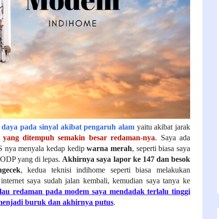
 daya pada sinyal akibat pengaruh alam
yaitu akibat jarak
 yang ditempuh semakin besar redaman-nya
. Saya ada
S nya menyala kedap kedip
warna merah
, seperti biasa saya
i ODP yang di lepas.
Akhirnya saya lapor ke 147 dan besok
ngecek
, kedua teknisi indihome seperti biasa melakukan
 internet saya sudah jalan kembali, kemudian saya tanya ke
lau redaman pada modem saya mendadak terlalu tinggi
 menjadi buruk dan akhirnya putus
.