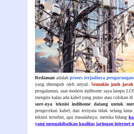
Redaman
adalah
proses terjadinya pengurangan
yang ditempuh oleh sinyal.
Semakin jauh jarak
pengalaman, saat modem indihome saya lampu LO
mengira kalau ada kabel yang putus atau colokan d
sore-nya teknisi indihome datang untuk me
pengecekan kabel, dan ternyata tidak selang lama
teknisi tersebut, apa masalahnya, mereka bilang
ka
yang mengakibatkan kualitas jaringan internet