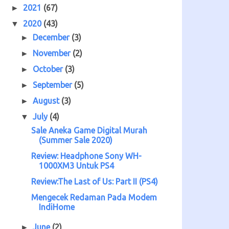
2021
(67)
►
2020
(43)
▼
December
(3)
►
November
(2)
►
October
(3)
►
September
(5)
►
August
(3)
►
July
(4)
▼
Sale Aneka Game Digital Murah
(Summer Sale 2020)
Review: Headphone Sony WH-
1000XM3 Untuk PS4
Review:The Last of Us: Part II (PS4)
Mengecek Redaman Pada Modem
IndiHome
June
(2)
►