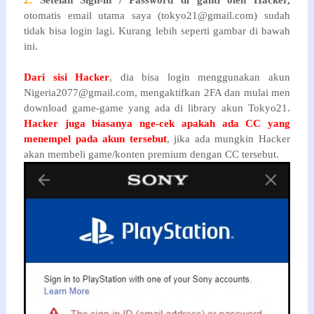
2.
Setelah Sign-in / Password di ganti oleh Hacker
,
otomatis email utama saya (tokyo21@gmail.com) sudah
tidak bisa login lagi. Kurang lebih seperti gambar di bawah
ini.
Dari sisi Hacker
, dia bisa login menggunakan akun
Nigeria2077@gmail.com, mengaktifkan 2FA dan mulai men
download game-game yang ada di library akun Tokyo21.
Hacker juga biasanya nge-cek apakah ada CC yang
menempel pada akun tersebut
, jika ada mungkin Hacker
akan membeli game/konten premium dengan CC tersebut.