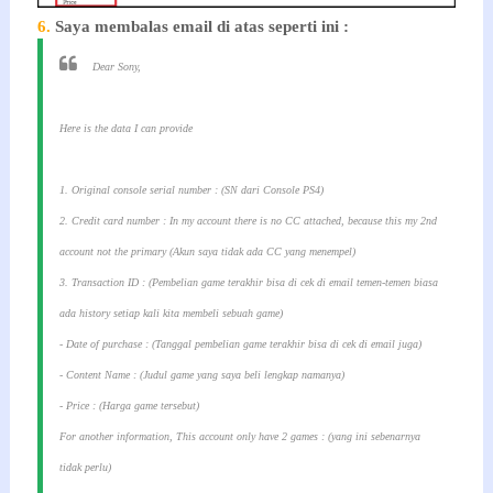
6.
Saya membalas email di atas seperti ini :
Dear Sony,
Here is the data I can provide
1. Original console serial number : (SN dari Console PS4)
2. Credit card number : In my account there is no CC attached, because this my 2nd
account not the primary (Akun saya tidak ada CC yang menempel)
3. Transaction ID : (Pembelian game terakhir bisa di cek di email temen-temen biasa
ada history setiap kali kita membeli sebuah game)
- Date of purchase : (Tanggal pembelian game terakhir bisa di cek di email juga)
- Content Name : (Judul game yang saya beli lengkap namanya)
- Price : (Harga game tersebut)
For another information, This account only have 2 games : (yang ini sebenarnya
tidak perlu)