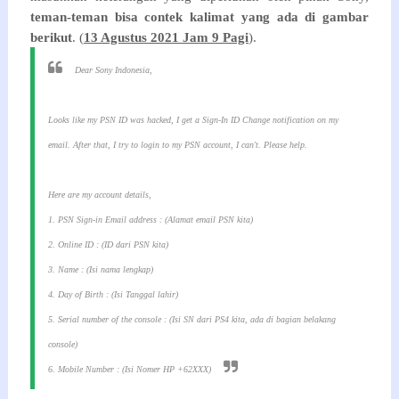
teman-teman bisa contek kalimat yang ada di gambar
berikut
. (
13 Agustus 2021 Jam 9 Pagi
).
Dear Sony Indonesia,
Looks like my PSN ID was hacked, I get a Sign-In ID Change notification on my
email. After that, I try to login to my PSN account, I can't. Please help.
Here are my account details,
1. PSN Sign-in Email address : (Alamat email PSN kita)
2. Online ID : (ID dari PSN kita)
3. Name : (Isi nama lengkap)
4. Day of Birth : (Isi Tanggal lahir)
5. Serial number of the console : (Isi SN dari PS4 kita, ada di bagian belakang
console)
6. Mobile Number : (Isi Nomer HP +62XXX)