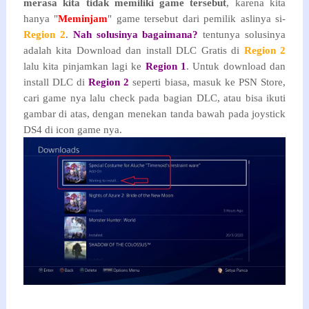
merasa kita tidak memiliki game tersebut
, karena kita
hanya "
Meminjam
" game tersebut dari pemilik aslinya si-
Region 2
.
Nah solusinya bagaimana?
tentunya solusinya
adalah kita Download dan install DLC Gratis di
Region 2
lalu kita pinjamkan lagi ke
Region 1
. Untuk download dan
install DLC di
Region 2
seperti biasa, masuk ke PSN Store,
cari game nya lalu check pada bagian DLC, atau bisa ikuti
gambar di atas, dengan menekan tanda bawah pada joystick
DS4 di icon game nya.