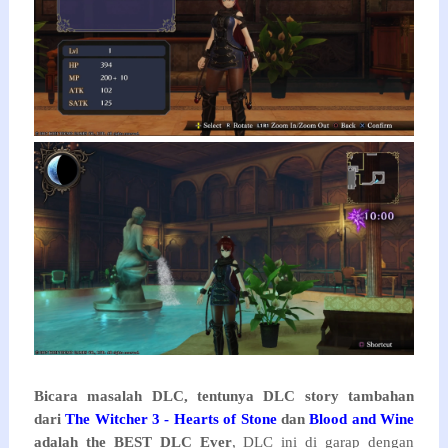
Bicara masalah DLC, tentunya DLC story tambahan
dari
The Witcher 3 - Hearts of Stone
dan
Blood and Wine
adalah the BEST DLC Ever
, DLC ini di garap dengan