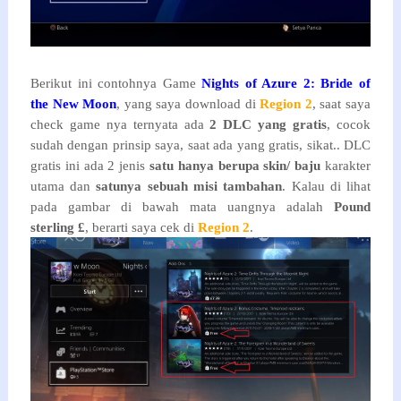
Berikut ini contohnya Game
Nights of Azure 2: Bride of
the New Moon
, yang saya download di
Region 2
, saat saya
check game nya ternyata ada
2 DLC yang gratis
, cocok
sudah dengan prinsip saya, saat ada yang gratis, sikat.. DLC
gratis ini ada 2 jenis
satu hanya berupa skin/ baju
karakter
utama dan
satunya sebuah misi tambahan
. Kalau di lihat
pada gambar di bawah mata uangnya adalah
Pound
sterling £
, berarti saya cek di
Region 2
.