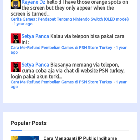
Rayane Dz
hello :) I have those orange spots on
the screen but they only appear when the
screen is turned...
Cerita Games : Pendapat Tentang Nintendo Switch (OLED model)
·
1 year ago
Setya Panca
Kalau via telepon bisa pakai cara
ini :
Cara Me-Refund Pembelian Games di PSN Store Turkey
·
1 year
ago
Setya Panca
Biasanya memang via telepon,
cuma coba aja via chat di website PSN turkey,
login pakai akun turki...
Cara Me-Refund Pembelian Games di PSN Store Turkey
·
1 year
ago
Popular Posts
Cara Mengganti IP Public Indihome