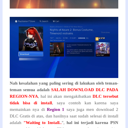
Nah kesalahan yang paling sering di lakukan oleh teman-
teman semua adalah
SALAH DOWNLOAD DLC PADA
REGION-NYA
, hal ini akan mengakibatkan
DLC tersebut
tidak bisa di install
, saya contoh kan karena saya
memainkan nya di
Region 1
saya juga men download 2
DLC Gratis di atas, dan hasilnya saat sudah selesai di install
adalah
"Waiting to Install..
",
hal ini terjadi karena PSN