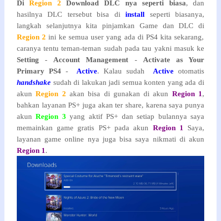
Di
Region 2
Download DLC nya seperti biasa
, dan
hasilnya DLC tersebut bisa di
install
seperti biasanya,
langkah selanjutnya kita pinjamkan Game dan DLC di
Region 2
ini ke semua user yang ada di PS4 kita sekarang,
caranya tentu teman-teman sudah pada tau yakni masuk ke
Setting
-
Account Management
-
Activate as Your
Primary PS4
-
Active
. Kalau sudah
Active
otomatis
handshake
sudah di lakukan jadi semua konten yang ada di
akun
Region 2
akan bisa di gunakan di akun
Region 1
,
bahkan layanan PS+ juga akan ter share, karena saya punya
akun
Region 3
yang aktif PS+ dan setiap bulannya saya
memainkan game gratis PS+ pada akun
Region 1
Saya,
layanan game online nya juga bisa saya nikmati di akun
Region 1
.