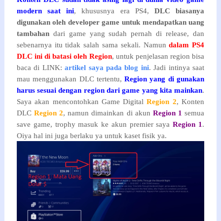
modern saat ini
, khususnya era PS4,
DLC biasanya
digunakan oleh developer game untuk mendapatkan uang
tambahan
dari game yang sudah pernah di release, dan
sebenarnya itu tidak salah sama sekali. Namun
dalam PS4
DLC ini di batasi oleh Region
, untuk penjelasan region bisa
baca di LINK:
artikel saya pada blog ini
. Jadi intinya saat
mau menggunakan DLC tertentu,
Region yang di gunakan
harus sesuai dengan region dari game yang kita mainkan
.
Saya akan mencontohkan Game Digital
Region 2
, Konten
DLC
Region 2
, namun dimainkan di akun
Region 1
semua
save game, trophy masuk ke akun premier saya
Region 1
.
Oiya hal ini juga berlaku ya untuk kaset fisik ya.