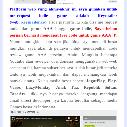
Platform web yang akhir-akhir ini saya gunakan untuk
me-request indie game adalah Keymailer
(web:
keymailer.co
)
. Pada platform itu kita bisa me request
mulai dari
game AAA
hingga
game indie
,
Saya belum
pernah berhasil mendapat free code untuk game AAA :P
.
Namun mungkin suatu saat jika blog saya menjadi besar
mungkin saya akan di percaya untuk mendapatkan code
review game AAA tersebut, Amin. Mungkin beberapa
Youtube atau reviewer di indonesia menggunakan web-web
semacam ini, karena subscriber-nya sudah besar jadi mereka
tentunya lebih meyakinkan dan dapat menjangkau lebih
banyak orang. Kalau media besar seperti
JagatPlay
,
Play-
Verse
,
LazyMonday
,
Anak Tua
,
Republik Sultan,
TaraArs
dkk nya bisanya mereka langsung mendapat
email direct developer nya karena terdaftar sebagai media
Games besar di Indonesia.