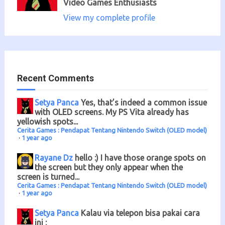
Video Games Enthusiasts
View my complete profile
Recent Comments
Setya Panca
Yes, that’s indeed a common issue
with OLED screens. My PS Vita already has
yellowish spots...
Cerita Games : Pendapat Tentang Nintendo Switch (OLED model)
·
1 year ago
Rayane Dz
hello :) I have those orange spots on
the screen but they only appear when the
screen is turned...
Cerita Games : Pendapat Tentang Nintendo Switch (OLED model)
·
1 year ago
Setya Panca
Kalau via telepon bisa pakai cara
ini :