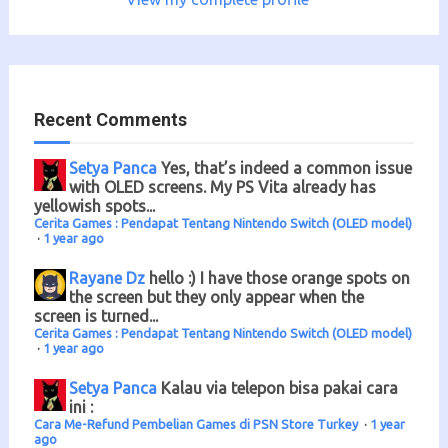
Recent Comments
Setya Panca
Yes, that’s indeed a common issue
with OLED screens. My PS Vita already has
yellowish spots...
Cerita Games : Pendapat Tentang Nintendo Switch (OLED model)
·
1 year ago
Rayane Dz
hello :) I have those orange spots on
the screen but they only appear when the
screen is turned...
Cerita Games : Pendapat Tentang Nintendo Switch (OLED model)
·
1 year ago
Setya Panca
Kalau via telepon bisa pakai cara
ini :
Cara Me-Refund Pembelian Games di PSN Store Turkey
·
1 year
ago