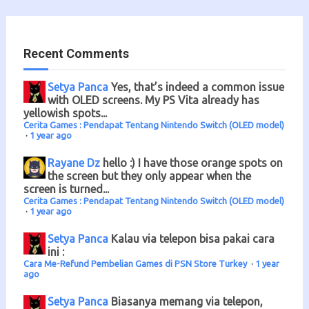
Recent Comments
Setya Panca
Yes, that’s indeed a common issue
with OLED screens. My PS Vita already has
yellowish spots...
Cerita Games : Pendapat Tentang Nintendo Switch (OLED model)
·
1 year ago
Rayane Dz
hello :) I have those orange spots on
the screen but they only appear when the
screen is turned...
Cerita Games : Pendapat Tentang Nintendo Switch (OLED model)
·
1 year ago
Setya Panca
Kalau via telepon bisa pakai cara
ini :
Cara Me-Refund Pembelian Games di PSN Store Turkey
·
1 year
ago
Setya Panca
Biasanya memang via telepon,