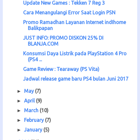
Update New Games : Tekken 7 Reg 3
Cara Menangulangi Error Saat Login PSN
Promo Ramadhan Layanan Internet indIhome
Balikpapan
JUST INFO: PROMO DISKON 25% DI
BLANJA.COM
Konsumsi Daya Listrik pada PlayStation 4 Pro
(PS4 ...
Game Review : Tearaway (PS Vita)
Jadwal release game baru PS4 bulan Juni 2017
May
(7)
►
April
(9)
►
March
(10)
►
February
(7)
►
January
(5)
►