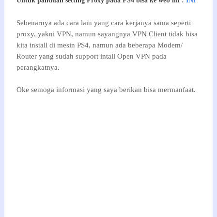
Untuk panduan setting Proxy pada PS4 bisa ke web ini :
INI
Sebenarnya ada cara lain yang cara kerjanya sama seperti
proxy, yakni VPN, namun sayangnya VPN Client tidak bisa
kita install di mesin PS4, namun ada beberapa Modem/
Router yang sudah support intall Open VPN pada
perangkatnya.
Oke semoga informasi yang saya berikan bisa mermanfaat.