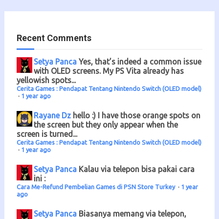
Recent Comments
Setya Panca
Yes, that’s indeed a common issue
with OLED screens. My PS Vita already has
yellowish spots...
Cerita Games : Pendapat Tentang Nintendo Switch (OLED model)
·
1 year ago
Rayane Dz
hello :) I have those orange spots on
the screen but they only appear when the
screen is turned...
Cerita Games : Pendapat Tentang Nintendo Switch (OLED model)
·
1 year ago
Setya Panca
Kalau via telepon bisa pakai cara
ini :
Cara Me-Refund Pembelian Games di PSN Store Turkey
·
1 year
ago
Setya Panca
Biasanya memang via telepon,