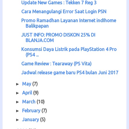
Update New Games : Tekken 7 Reg 3
Cara Menangulangi Error Saat Login PSN
Promo Ramadhan Layanan Internet indIhome
Balikpapan
JUST INFO: PROMO DISKON 25% DI
BLANJA.COM
Konsumsi Daya Listrik pada PlayStation 4 Pro
(PS4 ...
Game Review : Tearaway (PS Vita)
Jadwal release game baru PS4 bulan Juni 2017
May
(7)
►
April
(9)
►
March
(10)
►
February
(7)
►
January
(5)
►