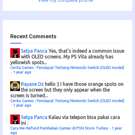
View my complete profile
Recent Comments
Setya Panca
Yes, that’s indeed a common issue
with OLED screens. My PS Vita already has
yellowish spots...
Cerita Games : Pendapat Tentang Nintendo Switch (OLED model)
·
1 year ago
Rayane Dz
hello :) I have those orange spots on
the screen but they only appear when the
screen is turned...
Cerita Games : Pendapat Tentang Nintendo Switch (OLED model)
·
1 year ago
Setya Panca
Kalau via telepon bisa pakai cara
ini :
Cara Me-Refund Pembelian Games di PSN Store Turkey
·
1 year
ago