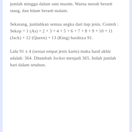
jumlah minggu dalam satu musim. Warna merah berarti
siang, dan hitam berarti malam.
Sekarang, jumlahkan semua angka dari tiap jenis. Contoh :
Sekop = 1 (As) + 2 + 3 + 4 + 5 + 6 + 7 + 8 + 9 + 10 + 11
(Jack) + 12 (Queen) + 13 (King) hasilnya 91.
Lalu 91 x 4 (sesuai empat jenis kartu) maka hasil akhir
adalah: 364. Ditambah Jocker menjadi 365. Inilah jumlah
hari dalam setahun.