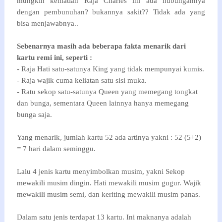
mungkin kematian Raja Charles ini ada hubungannya
dengan pembunuhan? bukannya sakit?? Tidak ada yang
bisa menjawabnya..
Sebenarnya masih ada beberapa fakta menarik dari
kartu remi ini, seperti :
- Raja Hati satu-satunya King yang tidak mempunyai kumis.
- Raja wajik cuma keliatan satu sisi muka.
- Ratu sekop satu-satunya Queen yang memegang tongkat
dan bunga, sementara Queen lainnya hanya memegang
bunga saja.
Yang menarik, jumlah kartu 52 ada artinya yakni : 52 (5+2)
= 7 hari dalam seminggu.
Lalu 4 jenis kartu menyimbolkan musim, yakni Sekop
mewakili musim dingin. Hati mewakili musim gugur. Wajik
mewakili musim semi, dan keriting mewakili musim panas.
Dalam satu jenis terdapat 13 kartu. Ini maknanya adalah