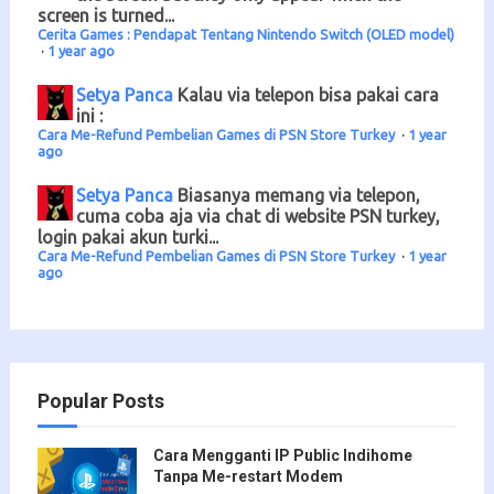
screen is turned...
Cerita Games : Pendapat Tentang Nintendo Switch (OLED model)
·
1 year ago
Setya Panca
Kalau via telepon bisa pakai cara
ini :
Cara Me-Refund Pembelian Games di PSN Store Turkey
·
1 year
ago
Setya Panca
Biasanya memang via telepon,
cuma coba aja via chat di website PSN turkey,
login pakai akun turki...
Cara Me-Refund Pembelian Games di PSN Store Turkey
·
1 year
ago
Popular Posts
Cara Mengganti IP Public Indihome
Tanpa Me-restart Modem