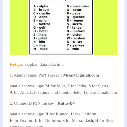
Ketiga,
Siapkan data-data ini :
1. Alamat email PSN Turkey :
Misal4@gmail.com
buat ejaannya juga:
M
for Mike,
I
for India,
S
for Sierra,
A
for Alfa,
L
for Lima, and number/letter Four at Gmail.com
2. Online ID PSN Turkey :
Rufus-B4
buat ejaannya juga:
R
for Romeo,
U
for Uniform,
F
for Foxtrot,
U
for Uniform,
S
for Sierra,
dash
,
B
for Beta,