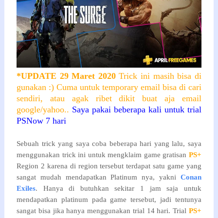
*UPDATE 29 Maret 2020
Trick ini masih bisa di
gunakan :) Cuma untuk temporary email bisa di cari
sendiri, atau agak ribet dikit buat aja email
google/yahoo..
Saya pakai beberapa kali untuk trial
PSNow 7 hari
Sebuah trick yang saya coba beberapa hari yang lalu, saya
menggunakan trick ini untuk mengklaim game gratisan
PS+
Region 2 karena di region tersebut terdapat satu game yang
sangat mudah mendapatkan Platinum nya, yakni
Conan
Exiles
. Hanya di butuhkan sekitar 1 jam saja untuk
mendapatkan platinum pada game tersebut, jadi tentunya
sangat bisa jika hanya menggunakan trial 14 hari. Trial
PS+