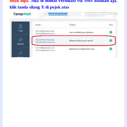
tidak lupa.
Jika di mintai verifikasi via SMS abaikan aja,
klik tanda silang X di pojok atas