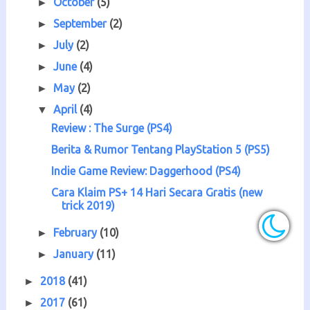
October
(5)
►
September
(2)
►
July
(2)
►
June
(4)
►
May
(2)
►
April
(4)
▼
Review : The Surge (PS4)
Berita & Rumor Tentang PlayStation 5 (PS5)
Indie Game Review: Daggerhood (PS4)
Cara Klaim PS+ 14 Hari Secara Gratis (new
trick 2019)
February
(10)
►
January
(11)
►
2018
(41)
►
2017
(61)
►