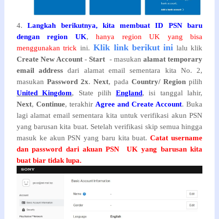
4.
Langkah berikutnya, kita membuat ID PSN baru
dengan region UK
,
hanya region UK yang bisa
Klik link berikut ini
menggunakan trick
ini.
 lalu klik 
Create New Account
 - 
Start
  - masukan 
alamat temporary 
email 
address
 dari alamat email sementara kita No. 2, 
masukan 
Password 2x
. 
Next
, pada 
Country/ Region
 pilih 
United
 Kingdom
, State pilih 
England
, isi tanggal lahir, 
Next
, 
Continue
, terakhir 
Agree and Create Account
. Buka 
lagi alamat email sementara kita untuk verifikasi akun PSN 
yang barusan kita buat. Setelah verifikasi skip semua hingga 
masuk ke akun PSN yang baru kita buat. 
Catat username 
dan password dari akuan PSN  UK yang barusan kita 
buat biar tidak lupa.