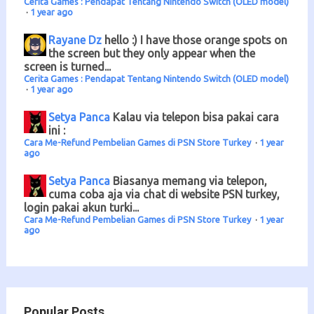
Cerita Games : Pendapat Tentang Nintendo Switch (OLED model)
·
1 year ago
Rayane Dz
hello :) I have those orange spots on
the screen but they only appear when the
screen is turned...
Cerita Games : Pendapat Tentang Nintendo Switch (OLED model)
·
1 year ago
Setya Panca
Kalau via telepon bisa pakai cara
ini :
Cara Me-Refund Pembelian Games di PSN Store Turkey
·
1 year
ago
Setya Panca
Biasanya memang via telepon,
cuma coba aja via chat di website PSN turkey,
login pakai akun turki...
Cara Me-Refund Pembelian Games di PSN Store Turkey
·
1 year
ago
Popular Posts