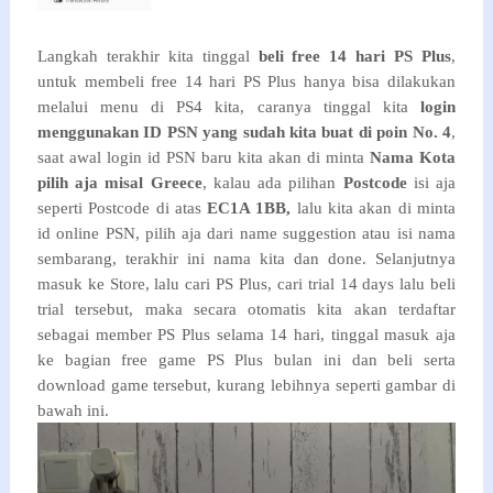
Langkah terakhir kita tinggal
beli free 14 hari PS Plus
,
untuk membeli free 14 hari PS Plus hanya bisa dilakukan
melalui menu di PS4 kita, caranya tinggal kita
login
menggunakan ID PSN yang sudah kita buat di poin No. 4
,
saat awal login id PSN baru kita akan di minta
Nama Kota
pilih aja misal Greece
, kalau ada pilihan
Postcode
isi aja
seperti Postcode di atas
EC1A 1BB,
lalu kita akan di minta
id online PSN, pilih aja dari name suggestion atau isi nama
sembarang, terakhir ini nama kita dan done. Selanjutnya
masuk ke Store, lalu cari PS Plus, cari trial 14 days lalu beli
trial tersebut, maka secara otomatis kita akan terdaftar
sebagai member PS Plus selama 14 hari, tinggal masuk aja
ke bagian free game PS Plus bulan ini dan beli serta
download game tersebut, kurang lebihnya seperti gambar di
bawah ini.