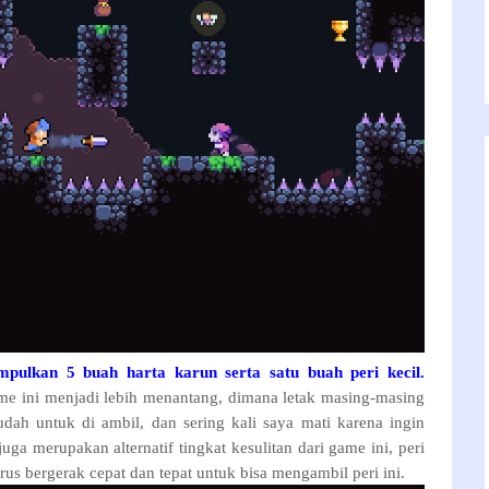
pulkan 5 buah harta karun serta satu buah peri kecil.
 ini menjadi lebih menantang, dimana letak masing-masing
udah untuk di ambil, dan sering kali saya mati karena ingin
ga merupakan alternatif tingkat kesulitan dari game ini, peri
arus bergerak cepat dan tepat untuk bisa mengambil peri ini.