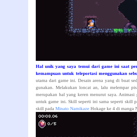
Hal unik yang saya temui dari game ini saat p
kemampuan untuk teleportasi menggunakan sebu
utama dari game ini. Desain arena yang di buat sede
gunakan. Melakukan loncat an, lalu melempar pis
merupakan hal yang keren menurut saya. Animasi g
untuk game ini. Skill seperti ini sama seperti skil
skill pada
Minato Namikaze
Hokage ke 4 di manga N