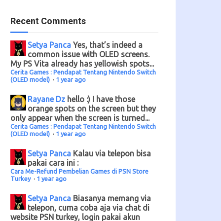
Recent Comments
Setya Panca
Yes, that’s indeed a
common issue with OLED screens.
My PS Vita already has yellowish spots...
Cerita Games : Pendapat Tentang Nintendo Switch
(OLED model)
·
1 year ago
Rayane Dz
hello :) I have those
orange spots on the screen but they
only appear when the screen is turned...
Cerita Games : Pendapat Tentang Nintendo Switch
(OLED model)
·
1 year ago
Setya Panca
Kalau via telepon bisa
pakai cara ini :
Cara Me-Refund Pembelian Games di PSN Store
Turkey
·
1 year ago
Setya Panca
Biasanya memang via
telepon, cuma coba aja via chat di
website PSN turkey, login pakai akun