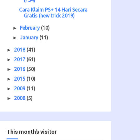
Cara Klaim PS+ 14 Hari Secara
Gratis (new trick 2019)
February
(10)
►
January
(11)
►
2018
(41)
►
2017
(61)
►
2016
(50)
►
2015
(10)
►
2009
(11)
►
2008
(5)
►
This month's visitor