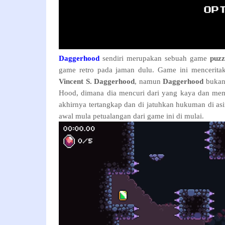
Daggerhood
sendiri merupakan sebuah game
puzz
game retro pada jaman dulu. Game ini mencerit
Vincent S. Daggerhood
, namun
Daggerhood
bukanl
Hood, dimana dia mencuri dari yang kaya dan mem
akhirnya tertangkap dan di jatuhkan hukuman di as
awal mula petualangan dari game ini di mulai.