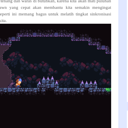
 tenang dan waras di butuhkan, karena kita akan mati puluhan
spawn yang cepat akan membantu kita semakin mengingat
seperti ini memang bagus untuk melatih tingkat sinkronisasi
ita.