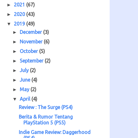
2021
(67)
►
2020
(43)
►
2019
(49)
▼
December
(3)
►
November
(6)
►
October
(5)
►
September
(2)
►
July
(2)
►
June
(4)
►
May
(2)
►
April
(4)
▼
Review : The Surge (PS4)
Berita & Rumor Tentang
PlayStation 5 (PS5)
Indie Game Review: Daggerhood
(PS4)