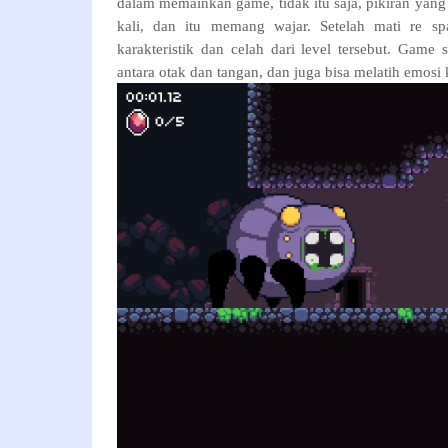
dalam memainkan game, tidak itu saja, pikiran yang
kali, dan itu memang wajar. Setelah mati re 
karakteristik dan celah dari level tersebut. Game 
antara otak dan tangan, dan juga bisa melatih emosi k