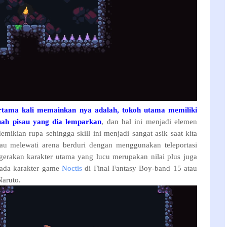
ertama kali memainkan nya adalah, tokoh utama memiliki
ah pisau yang dia lemparkan
, dan hal ini menjadi elemen
mikian rupa sehingga skill ini menjadi sangat asik saat kita
au melewati arena berduri dengan menggunakan teleportasi
erakan karakter utama yang lucu merupakan nilai plus juga
l pada karakter game
Noctis
di Final Fantasy Boy-band 15 atau
aruto.