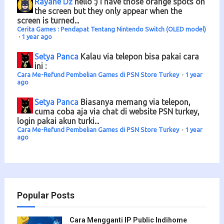
Rayane Dz
hello :) I have those orange spots on
the screen but they only appear when the
screen is turned...
Cerita Games : Pendapat Tentang Nintendo Switch (OLED model)
·
1 year ago
Setya Panca
Kalau via telepon bisa pakai cara
ini :
Cara Me-Refund Pembelian Games di PSN Store Turkey
·
1 year
ago
Setya Panca
Biasanya memang via telepon,
cuma coba aja via chat di website PSN turkey,
login pakai akun turki...
Cara Me-Refund Pembelian Games di PSN Store Turkey
·
1 year
ago
Popular Posts
Cara Mengganti IP Public Indihome