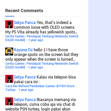
Recent Comments
Setya Panca
Yes, that’s indeed a
common issue with OLED screens.
My PS Vita already has yellowish spots...
Cerita Games : Pendapat Tentang Nintendo Switch
(OLED model)
·
1 year ago
Rayane Dz
hello :) I have those
orange spots on the screen but they
only appear when the screen is turned...
Cerita Games : Pendapat Tentang Nintendo Switch
(OLED model)
·
1 year ago
Setya Panca
Kalau via telepon bisa
pakai cara ini :
Cara Me-Refund Pembelian Games di PSN Store
Turkey
·
1 year ago
Setya Panca
Biasanya memang via
telepon, cuma coba aja via chat di
website PSN turkey, login pakai akun