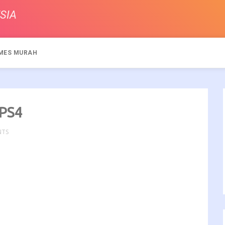
SIA
MES MURAH
 PS4
NTS