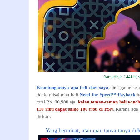
Ramadhan 1441 H,
Keuntungannya apa beli dari saya
, beli game ses
tidak, misal mau beli
Need for Speed™ Payback
h
total Rp. 96,900 aja,
kalau teman-teman beli vouc
110 ribu dapat saldo 100 ribu di PSN
. Karena ada
diskon.
Yang berminat, atau mau tanya-tanya du