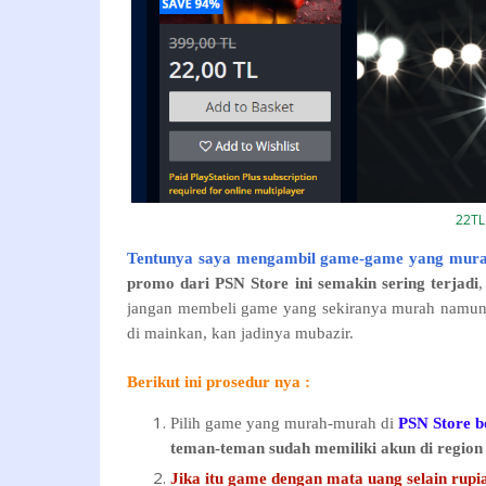
22TL
Tentunya saya mengambil game-game yang murah
promo dari PSN Store ini semakin sering terjadi
,
jangan membeli game yang sekiranya murah namun t
di mainkan, kan jadinya mubazir.
Berikut ini prosedur nya :
Pilih game yang murah-murah di
PSN Store b
teman-teman sudah memiliki akun di region
Jika itu game dengan mata uang selain rupi