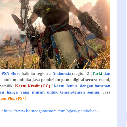
i PSN Store
baik itu region 3 (
indonesia
) region 2 (
Turki
dan
n untuk
membuka jasa pembelian game digital secara resmi
,
memiliki
Kartu Kredit (CC)
/
kartu Jenius
,
dengan harapan
ngan harga yang murah untuk teman-teman semua
. Jasa
tion Plus (PS+).
:
https://www.borneogamestore.com/p/jasa-pembelian-