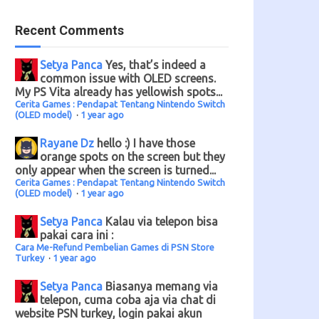
Recent Comments
Setya Panca
Yes, that’s indeed a
common issue with OLED screens.
My PS Vita already has yellowish spots...
Cerita Games : Pendapat Tentang Nintendo Switch
(OLED model)
·
1 year ago
Rayane Dz
hello :) I have those
orange spots on the screen but they
only appear when the screen is turned...
Cerita Games : Pendapat Tentang Nintendo Switch
(OLED model)
·
1 year ago
Setya Panca
Kalau via telepon bisa
pakai cara ini :
Cara Me-Refund Pembelian Games di PSN Store
Turkey
·
1 year ago
Setya Panca
Biasanya memang via
telepon, cuma coba aja via chat di
website PSN turkey, login pakai akun