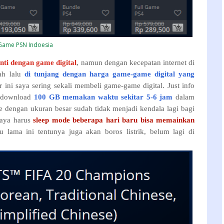
Game PSN Indoesia
anti dengan game digital
, namun dengan kecepatan internet di
ah lalu
di tunjang dengan harga game-game digital yang
ir ini saya sering sekali membeli game-game digital. Just info
k download
100 GB memakan waktu sekitar 5-6 jam
dalam
e dengan ukuran besar sudah tidak menjadi kendala lagi bagi
saya harus
sleep mode beberapa hari baru bisa memainkan
ama ini tentunya juga akan boros listrik, belum lagi di