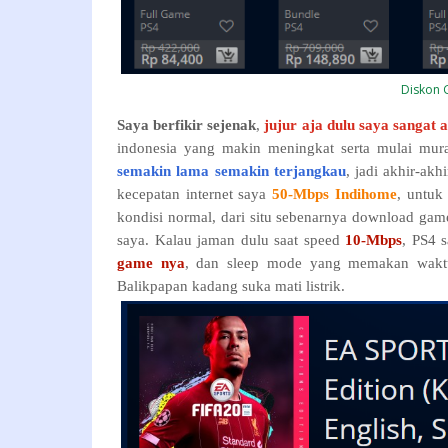
Diskon 
Saya berfikir sejenak
,
jujur aja dulu saya sangat 
indonesia yang makin meningkat serta mulai mur
semakin lama semakin terjangkau
, jadi akhir-akh
kecepatan internet saya
50-Mbps Indihome
, untu
kondisi normal, dari situ sebenarnya download gam
saya. Kalau jaman dulu saat speed
10-Mbps
, PS4 
game nya
, dan sleep mode yang memakan waktu l
Balikpapan kadang suka mati listrik.