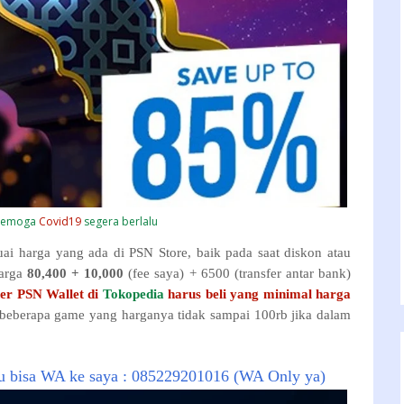
 semoga
Covid19
segera berlalu
uai harga yang ada di PSN Store, baik pada saat diskon atau
arga
80,400 + 10,000
(fee saya) + 6500 (transfer antar bank)
her PSN Wallet di
Tokopedia
harus beli yang minimal harga
 beberapa game yang harganya tidak sampai 100rb jika dalam
lu bisa WA ke saya : 085229201016 (WA Only ya)