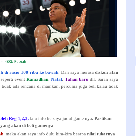
 = 48Rb Rupiah
 di rasio 100 ribu ke bawah
. Dan saya merasa
diskon atau
 seperti event
Ramadhan
,
Natal
,
Tahun baru
dll. Saran saya
idak ada rencana di mainkan, percuma juga beli kalau tidak
oleh Reg 1,2,3,
lalu info ke saya judul game nya.
Pastikan
 yang akan di beli gamenya
.
ah
, maka akan saya info dulu kira-kira berapa
nilai tukarnya