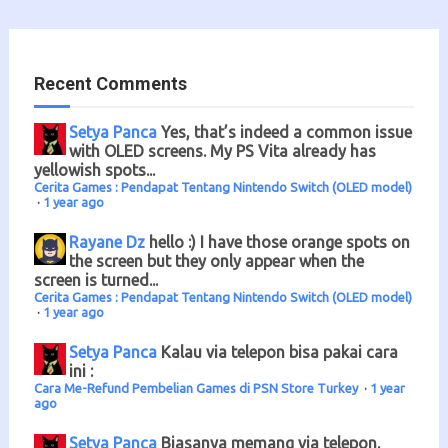
Recent Comments
Setya Panca
Yes, that’s indeed a common issue
with OLED screens. My PS Vita already has
yellowish spots...
Cerita Games : Pendapat Tentang Nintendo Switch (OLED model)
·
1 year ago
Rayane Dz
hello :) I have those orange spots on
the screen but they only appear when the
screen is turned...
Cerita Games : Pendapat Tentang Nintendo Switch (OLED model)
·
1 year ago
Setya Panca
Kalau via telepon bisa pakai cara
ini :
Cara Me-Refund Pembelian Games di PSN Store Turkey
·
1 year
ago
Setya Panca
Biasanya memang via telepon,