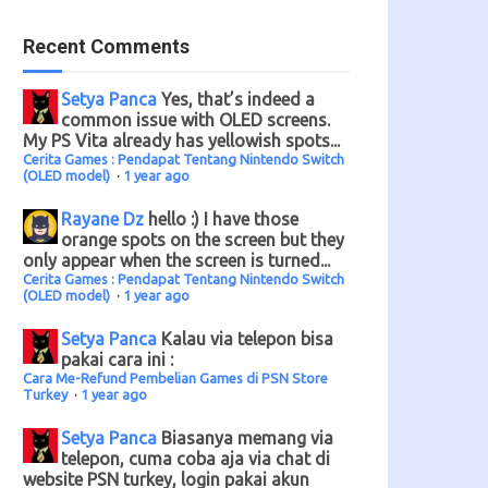
Recent Comments
Setya Panca
Yes, that’s indeed a
common issue with OLED screens.
My PS Vita already has yellowish spots...
Cerita Games : Pendapat Tentang Nintendo Switch
(OLED model)
·
1 year ago
Rayane Dz
hello :) I have those
orange spots on the screen but they
only appear when the screen is turned...
Cerita Games : Pendapat Tentang Nintendo Switch
(OLED model)
·
1 year ago
Setya Panca
Kalau via telepon bisa
pakai cara ini :
Cara Me-Refund Pembelian Games di PSN Store
Turkey
·
1 year ago
Setya Panca
Biasanya memang via
telepon, cuma coba aja via chat di
website PSN turkey, login pakai akun