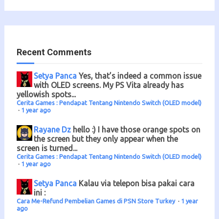
Recent Comments
Setya Panca
Yes, that’s indeed a common issue
with OLED screens. My PS Vita already has
yellowish spots...
Cerita Games : Pendapat Tentang Nintendo Switch (OLED model)
·
1 year ago
Rayane Dz
hello :) I have those orange spots on
the screen but they only appear when the
screen is turned...
Cerita Games : Pendapat Tentang Nintendo Switch (OLED model)
·
1 year ago
Setya Panca
Kalau via telepon bisa pakai cara
ini :
Cara Me-Refund Pembelian Games di PSN Store Turkey
·
1 year
ago