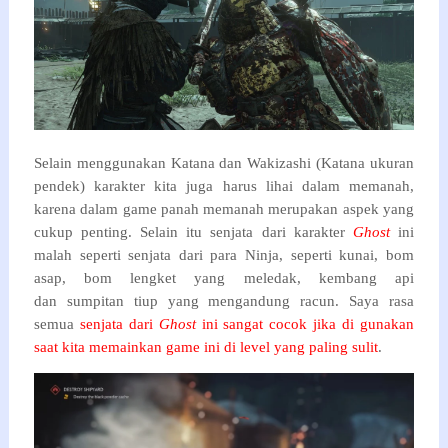
Selain menggunakan Katana dan Wakizashi (Katana ukuran
pendek)
karakter kita juga harus lihai dalam memanah,
karena dalam game panah memanah merupakan aspek yang
cukup penting. Selain itu senjata dari karakter
Ghost
ini
malah seperti senjata dari para Ninja, seperti kunai, bom
asap, bom lengket yang meledak, kembang api
dan
sumpitan tiup yang mengandung racun. Saya rasa
semua
senjata dari
Ghost
ini sangat cocok jika di gunakan
saat kita memainkan game ini di level yang paling sulit
.