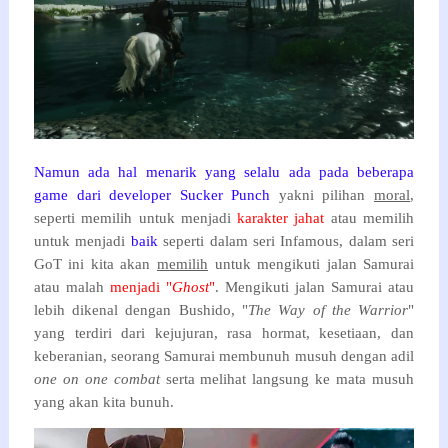
Namun ada hal menarik yang selalu ada pada beberapa
game dari developer Sucker Punch
yakni pilihan
moral
,
seperti memilih untuk menjadi
karakter jahat
atau memilih
untuk menjadi
baik
seperti dalam seri Infamous, dalam seri
GoT ini kita akan
memilih
untuk mengikuti jalan Samurai
atau malah
menjadi "
Ghost
"
. Mengikuti jalan Samurai atau
lebih dikenal dengan Bushido, "
The Way of the Warrior
"
yang terdiri dari kejujuran, rasa hormat, kesetiaan, dan
keberanian, seorang Samurai membunuh musuh dengan adil
one on one combat
serta melihat langsung ke mata musuh
yang akan kita bunuh.