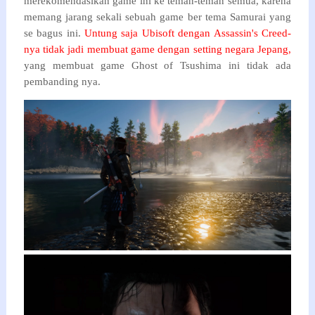
merekomendasikan game ini ke teman-teman semua, karena
memang jarang sekali sebuah game ber tema Samurai yang
se bagus ini.
Untung saja Ubisoft dengan Assassin's Creed-
nya tidak jadi membuat game dengan setting negara Jepang,
yang membuat game Ghost of Tsushima ini tidak ada
pembanding nya.