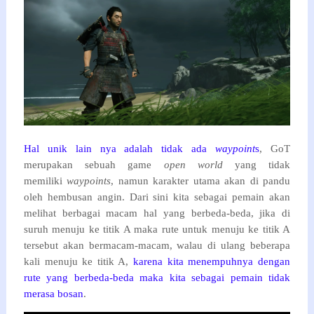
Hal unik lain nya adalah tidak ada
waypoint
s
, GoT
merupakan sebuah game
open world
yang tidak
memiliki
waypoints
, namun karakter utama akan di pandu
oleh hembusan angin. Dari sini kita sebagai pemain akan
melihat berbagai macam hal yang berbeda-beda, jika di
suruh menuju ke titik A maka rute untuk menuju ke titik A
tersebut akan bermacam-macam, walau di ulang beberapa
kali menuju ke titik A,
karena kita menempuhnya dengan
rute yang berbeda-beda maka kita sebagai pemain tidak
merasa bosan
.