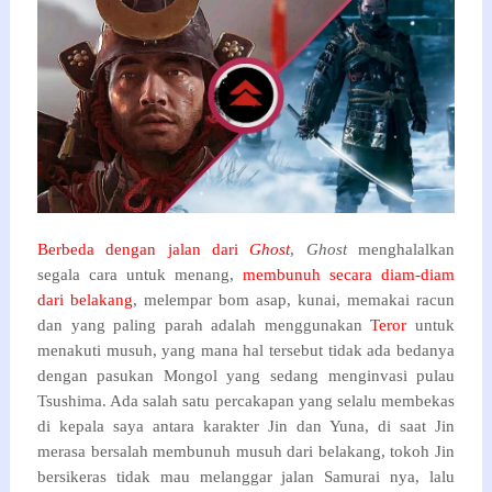
Berbeda dengan jalan dari
Ghost
,
Ghost
menghalalkan
segala cara untuk menang,
membunuh secara diam-diam
dari belakang
, melempar bom asap, kunai, memakai racun
dan yang paling parah adalah menggunakan
Teror
untuk
menakuti musuh, yang mana hal tersebut tidak ada bedanya
dengan pasukan Mongol yang sedang menginvasi pulau
Tsushima. Ada salah satu percakapan yang selalu membekas
di kepala saya antara karakter Jin dan Yuna, di saat Jin
merasa bersalah membunuh musuh dari belakang, tokoh Jin
bersikeras tidak mau melanggar jalan Samurai nya, lalu