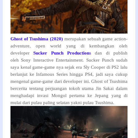
Ghost of Tsushima
(2020)
merupakan sebuah game action-
adventure, open world yang di kembangkan oleh
developer
Sucker Punch Production
s
dan di publish
oleh Sony Interactive Entertainment.
Sucker Punch sudah
saya kenal game-game nya sejak era
Sly Cooper di PS2 lalu
berlanjut ke Infamous Series hingga PS4, jadi saya cukup
mengenal game-game dari developer ini.
Ghost of Tsushima
bercerita tentang perjuangan tokoh utama
Jin Sakai dalam
menghadapi invasi Mongol pertama ke Jepang yang di
mulai dari pulau paling selatan yakni pulau Tsushima.