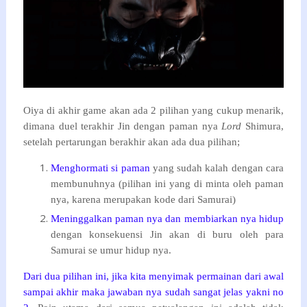
Oiya di akhir game akan ada 2 pilihan yang cukup menarik,
dimana duel terakhir Jin dengan paman nya
Lord
Shimura,
setelah pertarungan berakhir akan ada dua pilihan;
Menghormati si paman
yang sudah kalah dengan cara
membunuhnya (pilihan ini yang di minta oleh paman
nya, karena merupakan kode dari Samurai)
Meninggalkan paman nya dan membiarkan nya hidup
dengan konsekuensi Jin akan di buru oleh para
Samurai se umur hidup nya.
Dari dua pilihan ini, jika kita menyimak permainan dari awal
sampai akhir maka jawaban nya sudah sangat jelas yakni no