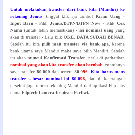
Untuk melakukan transfer dari bank kita (Mandiri) ke
rekening Jenius
, tinggal klik aja tombol
Kirim Uang
-
Input Baru
- Pilih
Jenius/BTPN/BTPN Now
- Klik
Cek
Nama
(untuk lebih memastikan) -
Isi nominal uang
yang
akan di transfer - Lalu klik
OKE
,
DATA SUDAH BENAR
.
Setelah itu kita
pilih mau transfer via bank apa
, karena
bank utama saya Mandiri maka saya pilih Mandiri. Setelah
itu akan
muncul Konfirmasi Transfer
, perlu di perhatikan
nominal yang akan kita transfer akan berubah
, contohnya
saya transfer
80.000
dan tertera
80.0
96
.
Kita harus mens
transfer sebesar nominal ini
80.0
96
, dan di keterangan
tersebut juga tertera rekening Mandiri dari aplikasi Flip atas
nama
Fliptech Lentera Inspirasi Pertiwi
.