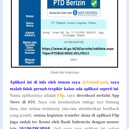
Aman dan terpercaya
Aplikasi ini di info oleh teman saya
@JafanFauzi
, saya
malah tidak pernah terpikir kalau ada aplikasi seperti ini
.
Nama aplikasinya adalah
Flip
, saya
download melalui App
Store di iOS
. Saya cek keseluruhan ratings nya bintang
lima, dan semua testimony rata-rata memberikan feedback
yang positif,
semua kegiatan transfer dana di aplikasi Flip
juga sudah ter lisensi oleh Bank Indonesia dengan nomor
izin
18/196/DKSP/68
, Jadi saya rasa aplikasi ini cukup