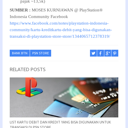
pajak ~13,5k)
SUMBER :
MOSES KURNIAWAN @ PlayStation®
Indonesia Community Facebook
https://www.facebook.com/notes/playstation-indonesia-
community/kartu-kreditkartu-debit-yang-bisa-digunakan-
transaksi-di-playstation-store-store/1344065712378319/
BANK BTN
PSN STORE
RELATED POSTS
LIST KARTU DEBIT DAN KREDIT YANG BISA DIGUNAKAN UNTUK
TRANSAKSI DI PSN STORE