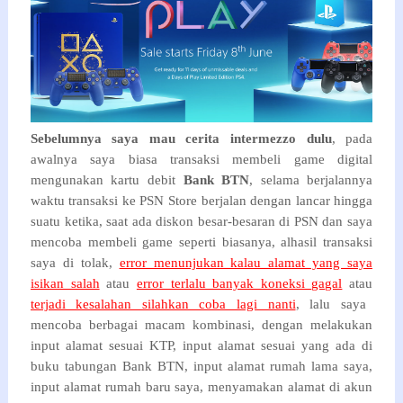
Sebelumnya saya mau cerita intermezzo dulu
, pada
awalnya saya biasa transaksi membeli game digital
mengunakan kartu debit
Bank BTN
, selama berjalannya
waktu transaksi ke PSN Store berjalan dengan lancar hingga
suatu ketika, saat ada diskon besar-besaran di PSN dan saya
mencoba membeli game seperti biasanya, alhasil transaksi
saya di tolak,
error menunjukan kalau alamat yang saya
isikan salah
atau
error terlalu banyak koneksi gagal
atau
terjadi kesalahan silahkan coba lagi nanti
, lalu saya
mencoba berbagai macam kombinasi, dengan melakukan
input alamat sesuai KTP, input alamat sesuai yang ada di
buku tabungan Bank BTN, input alamat rumah lama saya,
input alamat rumah baru saya, menyamakan alamat di akun