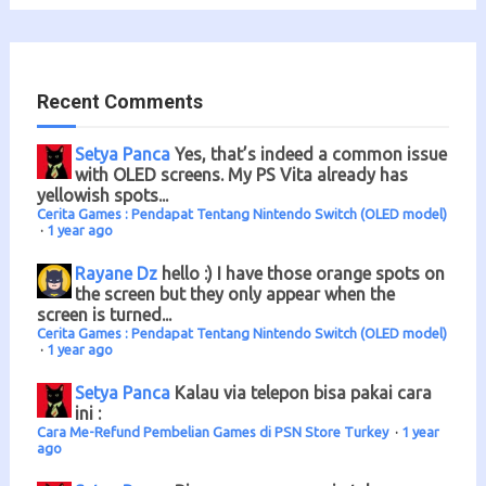
Recent Comments
Setya Panca
Yes, that’s indeed a common issue
with OLED screens. My PS Vita already has
yellowish spots...
Cerita Games : Pendapat Tentang Nintendo Switch (OLED model)
·
1 year ago
Rayane Dz
hello :) I have those orange spots on
the screen but they only appear when the
screen is turned...
Cerita Games : Pendapat Tentang Nintendo Switch (OLED model)
·
1 year ago
Setya Panca
Kalau via telepon bisa pakai cara
ini :
Cara Me-Refund Pembelian Games di PSN Store Turkey
·
1 year
ago