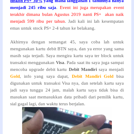
diskon PS+ 30%
yang mana langganan 1 tahunnya hanya
menjadi 245
ribu
saja
.
Event ini juga merupakan event
terakhir dimana bulan Agustus 2019 nanti PS+ akan naik
menjadi 599 ribu per tahun
. Jadi kali ini lah kesempatan
emas untuk stock PS+ 2-4 tahun ke belakang.
Akhirnya dengan semangat 45, saya coba lah untuk
mengunakan kartu debit BTN saya, dan ya error yang sama
masih saja terjadi. Saya mengira kartu saya ter block untuk
transaksi menggunakan
Visa
. Pada saat itu saya juga sampai
mencoba upgrade debit kartu
Debit Mandiri
saya menjadi
Gold
, info yang saya dapat,
Debit Mandiri Gold
bisa
digunakan untuk transaksi Visa nya, dan setelah kartu saya
jadi saya tunggu 24 jam, malah kartu saya tidak bisa di
masukan saat memasukkan data pribadi dari pemilik kartu,
sial gagal lagi, dan waktu terus berjalan.