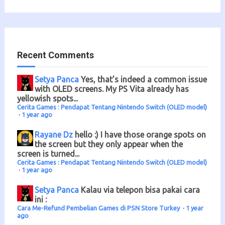
Recent Comments
Setya Panca
Yes, that’s indeed a common issue
with OLED screens. My PS Vita already has
yellowish spots...
Cerita Games : Pendapat Tentang Nintendo Switch (OLED model)
·
1 year ago
Rayane Dz
hello :) I have those orange spots on
the screen but they only appear when the
screen is turned...
Cerita Games : Pendapat Tentang Nintendo Switch (OLED model)
·
1 year ago
Setya Panca
Kalau via telepon bisa pakai cara
ini :
Cara Me-Refund Pembelian Games di PSN Store Turkey
·
1 year
ago