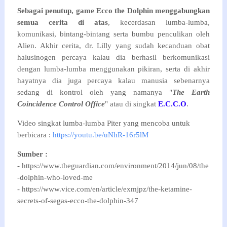
Sebagai penutup, game Ecco the Dolphin menggabungkan
semua cerita di atas
, kecerdasan lumba-lumba,
komunikasi, bintang-bintang serta bumbu penculikan oleh
Alien. Akhir cerita, dr. Lilly yang sudah kecanduan obat
halusinogen percaya kalau dia berhasil berkomunikasi
dengan lumba-lumba menggunakan pikiran, serta di akhir
hayatnya dia juga percaya kalau manusia sebenarnya
sedang di kontrol oleh yang namanya "
The Earth
Coincidence Control Office
" atau di singkat
E.C.C.O
.
Video singkat lumba-lumba Piter yang mencoba untuk
berbicara :
https://youtu.be/uNhR-16r5lM
Sumber :
- https://www.theguardian.com/environment/2014/jun/08/the
-dolphin-who-loved-me
- https://www.vice.com/en/article/exmjpz/the-ketamine-
secrets-of-segas-ecco-the-dolphin-347