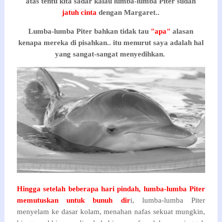
atas tentu kita sadar kalau lumba-lumba Piter sudah
jatuh cinta
dengan Margaret..
Lumba-lumba Piter bahkan tidak tau
"apa"
alasan
kenapa mereka di pisahkan.. itu menurut saya adalah hal
yang sangat-sangat menyedihkan.
Hingga setelah beberapa hari pindah, lumba-lumba Piter
memutuskan untuk bunuh dir
i, lumba-lumba Piter
menyelam ke dasar kolam, menahan nafas sekuat mungkin,