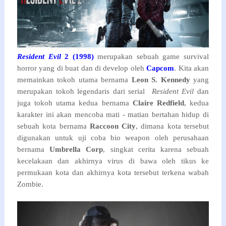
Resident Evil
2 (1998)
merupakan sebuah game survival
horror yang di buat dan di develop oleh
Capcom
. Kita akan
memainkan tokoh utama bernama
Leon S. Kennedy
yang
merupakan tokoh legendaris dari serial
Resident Evil
dan
juga tokoh utama kedua bernama
Claire Redfield
, kedua
karakter ini akan mencoba mati - matian bertahan hidup di
sebuah kota bernama
Raccoon City
, dimana kota tersebut
digunakan untuk uji coba bio weapon oleh perusahaan
bernama
Umbrella Corp
, singkat cerita karena sebuah
kecelakaan dan akhirnya virus di bawa oleh tikus ke
permukaan kota dan akhirnya kota tersebut terkena wabah
Zombie.