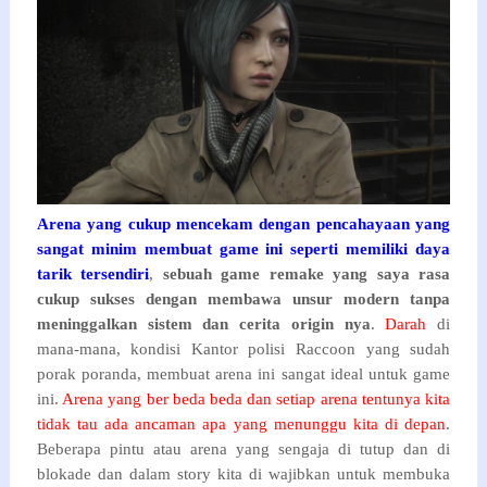
Arena yang cukup mencekam dengan pencahayaan yang
sangat minim membuat game ini seperti memiliki daya
tarik tersendiri
,
sebuah game remake yang saya rasa
cukup sukses dengan membawa unsur modern tanpa
meninggalkan sistem dan cerita origin nya
.
Darah
di
mana-mana, kondisi Kantor polisi Raccoon yang sudah
porak poranda, membuat arena ini sangat ideal untuk game
ini.
Arena yang ber beda beda dan setiap arena tentunya kita
tidak tau ada ancaman apa yang menunggu kita di depan
.
Beberapa pintu atau arena yang sengaja di tutup dan di
blokade dan dalam story kita di wajibkan untuk membuka