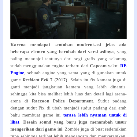
Karena mendapat sentuhan modernisasi jelas ada
beberapa elemen yang berubah dari versi aslinya
, yang
paling menonjol tentunya dari segi grafis yang sekarang
sudah menggunakan engine terbaru dari
Capcom
yakni
RE
Engine
, sebuah engine yang sama yang di gunakan untuk
game
Resident Evil
7 (2017)
. Selain itu fix kamera juga di
ganti menjadi jangkauan kamera yang lebih dinamis,
sehingga kita bisa melihat lebih luas dan detail lagi arena-
arena di
Raccoon Police Department
. Sudut padang
dengan sudut Fix di ubah menjadi sudut padang dari arah
bahu membuat game ini
terasa lebih nyaman untuk di
lihat
.
Desain sound yang baru juga menambah unsur
mengerikan dari game ini
, Zombie juga di buat sedemikian
rupa sehingga terlihat lebih mengancam dan menyeramkan,