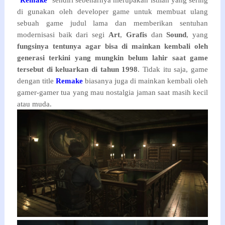
"
Remake
" sendiri sebenarnya merupakan istilah yang sering
di gunakan oleh developer game untuk membuat ulang
sebuah game judul lama dan memberikan sentuhan
modernisasi baik dari segi
Art
,
Grafis
dan
Sound
, yang
fungsinya tentunya agar bisa di mainkan kembali oleh
generasi terkini yang mungkin belum lahir saat game
tersebut di keluarkan di tahun 1998
. Tidak itu saja, game
dengan title
Remake
biasanya juga di mainkan kembali oleh
gamer-gamer tua yang mau nostalgia jaman saat masih kecil
atau muda.