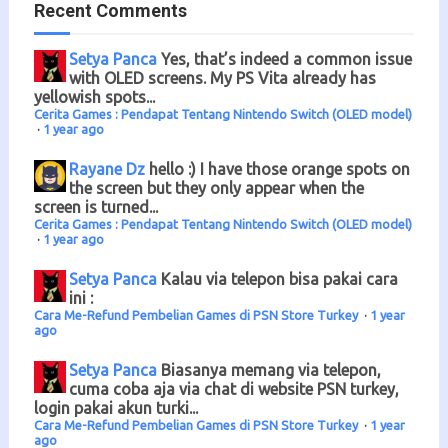
Recent Comments
Setya Panca
Yes, that’s indeed a common issue
with OLED screens. My PS Vita already has
yellowish spots...
Cerita Games : Pendapat Tentang Nintendo Switch (OLED model)
·
1 year ago
Rayane Dz
hello :) I have those orange spots on
the screen but they only appear when the
screen is turned...
Cerita Games : Pendapat Tentang Nintendo Switch (OLED model)
·
1 year ago
Setya Panca
Kalau via telepon bisa pakai cara
ini :
Cara Me-Refund Pembelian Games di PSN Store Turkey
·
1 year
ago
Setya Panca
Biasanya memang via telepon,
cuma coba aja via chat di website PSN turkey,
login pakai akun turki...
Cara Me-Refund Pembelian Games di PSN Store Turkey
·
1 year
ago