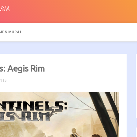
SIA
MES MURAH
s: Aegis Rim
NTS