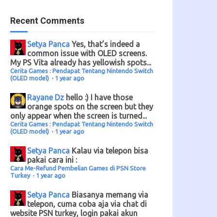
Recent Comments
Setya Panca
Yes, that’s indeed a
common issue with OLED screens.
My PS Vita already has yellowish spots...
Cerita Games : Pendapat Tentang Nintendo Switch
(OLED model)
·
1 year ago
Rayane Dz
hello :) I have those
orange spots on the screen but they
only appear when the screen is turned...
Cerita Games : Pendapat Tentang Nintendo Switch
(OLED model)
·
1 year ago
Setya Panca
Kalau via telepon bisa
pakai cara ini :
Cara Me-Refund Pembelian Games di PSN Store
Turkey
·
1 year ago
Setya Panca
Biasanya memang via
telepon, cuma coba aja via chat di
website PSN turkey, login pakai akun