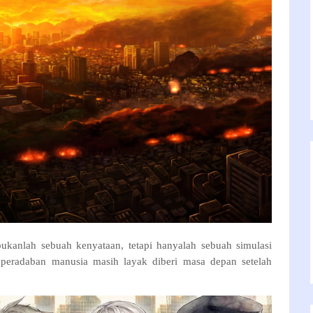
bukanlah sebuah kenyataan, tetapi hanyalah sebuah simulasi
h peradaban manusia masih layak diberi masa depan setelah